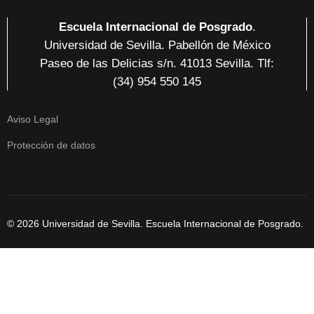
Escuela Internacional de Posgrado
.
Universidad de Sevilla. Pabellón de México
Paseo de las Delicias
s/n. 41013 Sevilla
. Tlf:
(34) 954 550 145
Aviso Legal
Protección de datos
© 2026 Universidad de Sevilla. Escuela Internacional de Posgrado.
Cookies user prefences
Usamos cookies para mejorar la experiencia de
usuario. Rechazar las cookies puede provocar un mal
funcionamiento del sitio.