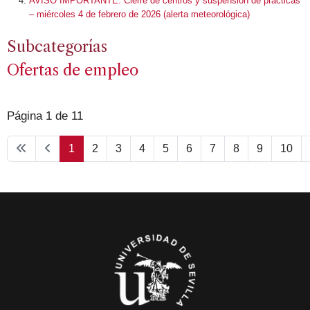
AVISO IMPORTANTE: Cierre de centros y suspensión de prácticas
– miércoles 4 de febrero de 2026 (alerta meteorológica)
Subcategorías
Ofertas de empleo
Página 1 de 11
1
2
3
4
5
6
7
8
9
10